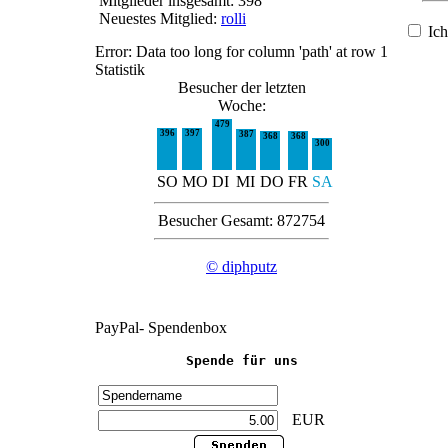
Mitglieder insgesamt: 398
Neuestes Mitglied:
rolli
Ich
Error: Data too long for column 'path' at row 1
Statistik
Besucher der letzten
Woche:
479
396
397
387
368
368
300
SO
MO
DI
MI
DO
FR
SA
Besucher Gesamt: 872754
© diphputz
PayPal- Spendenbox
Spende für uns
EUR