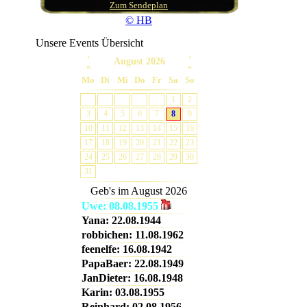
Zum Sendeplan
© HB
Unsere Events Übersicht
‹
›
August 2026
«
»
Mo
Di
Mi
Do
Fr
Sa
So
1
2
16-18
3
4
5
6
7
8
9
10
11
12
13
14
15
16
17
18
19
20
21
22
23
24
25
26
27
28
29
30
31
Geb's im
August 2026
Uwe: 08.08.1955
Yana: 22.08.1944
18-20
robbichen: 11.08.1962
feenelfe: 16.08.1942
PapaBaer: 22.08.1949
JanDieter: 16.08.1948
Karin: 03.08.1955
Reinhard: 02.08.1956