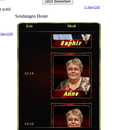
© Harry2109
t wird
Sendungen Heute
10-12
Zeit
Modi
 Harry2109
12-14
14-16