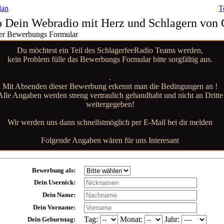
lan
T
o Dein Webradio mit Herz und Schlagern von 
er Bewerbungs Formular
Du möchtest ein Teil des SchlagerfeeRadio Teams werden,
kein Problem fülle das Bewerbungs Formular bitte sorgfältig aus.
.
Mit Absenden dieser Bewerbung erkennt man die Bedingungen an !
Alle Angaben werden streng vertraulich gehandhabt und nicht an Dritte
weitergegeben!
Wir werden uns dann schnellstmöglich per E-Mail bei dir melden
Folgende Angaben wären für uns Interesant
Bewerbung als:
Dein Usernick:
Dein Name:
Dein Vorname:
Tag:
Monat:
Jahr:
Dein Geburtstag: