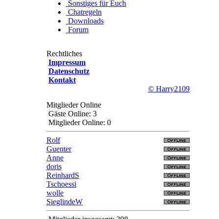
Sonstiges für Euch
Chatregeln
Downloads
Forum
Rechtliches
Impressum
Datenschutz
Kontakt
© Harry2109
Mitglieder Online
Gäste Online: 3
Mitglieder Online: 0
Rolf
Guenter
Anne
doris
ReinhardS
Tschoessi
wolle
SieglindeW