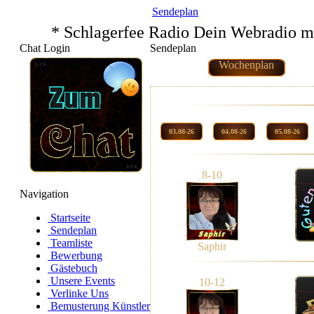
Sendeplan
* Schlagerfee Radio Dein Webradio m
Chat Login
Sendeplan
Wochenplan
03.08-26
04.08-26
05.08-26
8-10
Navigation
Startseite
Sendeplan
Teamliste
Saphir
Bewerbung
Gästebuch
Unsere Events
10-12
Verlinke Uns
Bemusterung Künstler