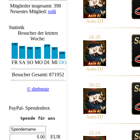
Mitglieder insgesamt: 398
Neuestes Mitglied:
rolli
Auto-DJ
Statistik
Besucher der letzten
18-20
Woche:
538
479
432
396
397
387
234
FR
SA
SO
MO
DI
MI
DO
Auto-DJ
Besucher Gesamt: 871952
20-22
© diphputz
PayPal- Spendenbox
Auto-DJ
Spende für uns
22-24
EUR