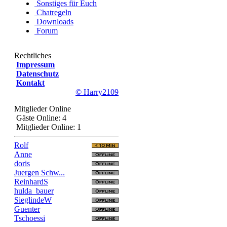
Sonstiges für Euch
Chatregeln
Downloads
Forum
Rechtliches
Impressum
Datenschutz
Kontakt
© Harry2109
Mitglieder Online
Gäste Online: 4
Mitglieder Online: 1
Rolf
Anne
doris
Juergen Schw...
ReinhardS
hulda_bauer
SieglindeW
Guenter
Tschoessi