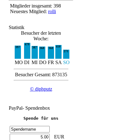
Mitglieder insgesamt: 398
Neuestes Mitglied:
rolli
Statistik
Besucher der letzten
Woche:
479
410
397
387
368
368
271
MO
DI
MI
DO
FR
SA
SO
Besucher Gesamt: 873135
© diphputz
PayPal- Spendenbox
Spende für uns
EUR