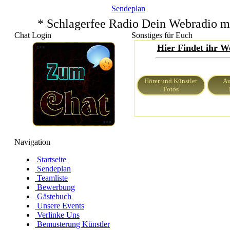
Sendeplan
* Schlagerfee Radio Dein Webradio m
Chat Login
Sonstiges für Euch
Hier Findet ihr W
Hörer und Künstler
Au
Fotos
Navigation
Startseite
Sendeplan
Teamliste
Bewerbung
Gästebuch
Unsere Events
Verlinke Uns
Bemusterung Künstler