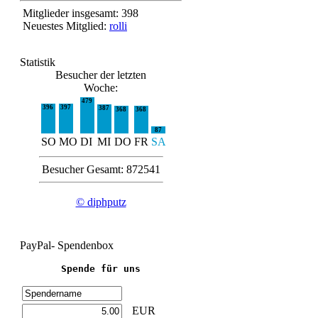
Mitglieder insgesamt: 398
Neuestes Mitglied:
rolli
Statistik
Besucher der letzten
Woche:
479
396
397
387
368
368
87
SO
MO
DI
MI
DO
FR
SA
Besucher Gesamt: 872541
© diphputz
PayPal- Spendenbox
Spende für uns
EUR